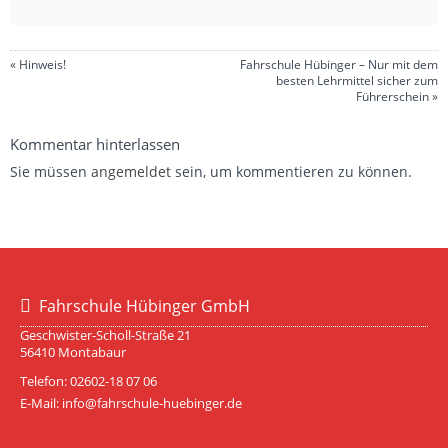
«
Hinweis!
Fahrschule Hübinger – Nur mit dem
besten Lehrmittel sicher zum
Führerschein
»
Kommentar hinterlassen
Sie müssen
angemeldet
sein, um kommentieren zu können.
Fahrschule Hübinger GmbH
Geschwister-Scholl-Straße 21
56410 Montabaur
Telefon: 02602-18 07 06
E-Mail: info@fahrschule-huebinger.de